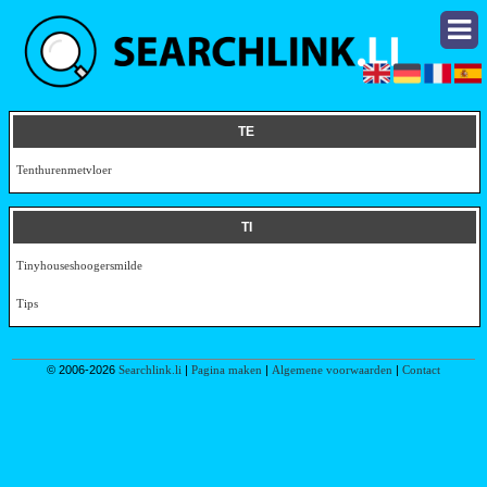
TE
Tenthurenmetvloer
TI
Tinyhouseshoogersmilde
Tips
© 2006-2026
Searchlink.li
|
Pagina maken
|
Algemene voorwaarden
|
Contact