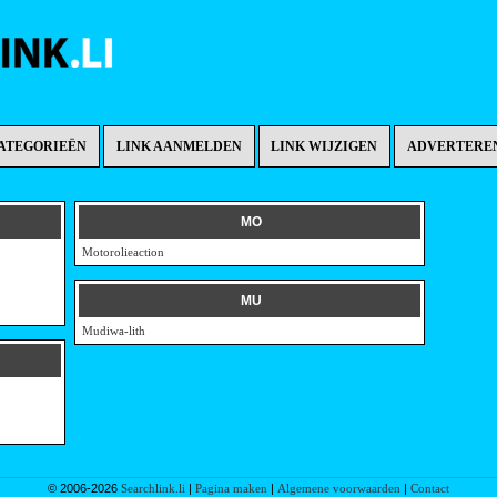
ATEGORIEËN
LINK AANMELDEN
LINK WIJZIGEN
ADVERTERE
MO
Motorolieaction
MU
Mudiwa-lith
© 2006-2026
Searchlink.li
|
Pagina maken
|
Algemene voorwaarden
|
Contact