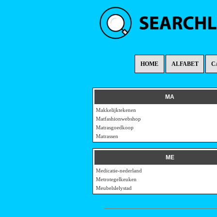
HOME
ALFABET
C
MA
Makkelijktekenen
Matfashionwebshop
Matrasgoedkoop
Matrassen
ME
Medicatie-nederland
Metrotegelkeuken
Meubelslelystad