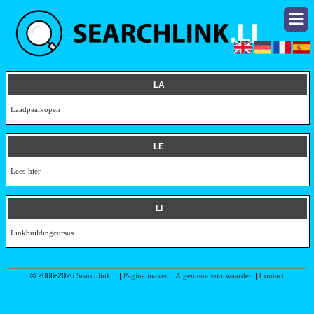
LA
Laadpaalkopen
LE
Lees-hier
LI
Linkbuildingcursus
© 2006-2026
Searchlink.li
|
Pagina maken
|
Algemene voorwaarden
|
Contact