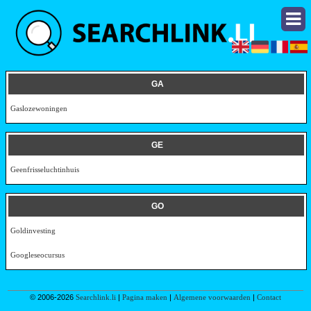
GA
Gaslozewoningen
GE
Geenfrisseluchtinhuis
GO
Goldinvesting
Googleseocursus
© 2006-2026
Searchlink.li
|
Pagina maken
|
Algemene voorwaarden
|
Contact