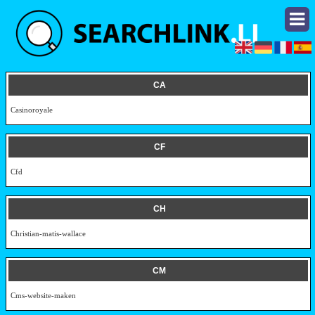
CA
Casinoroyale
CF
Cfd
CH
Christian-matis-wallace
CM
Cms-website-maken