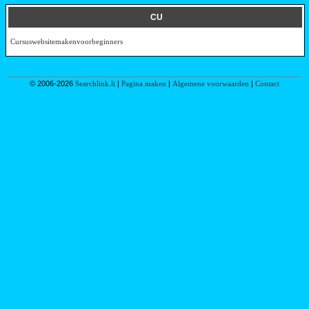
CU
Cursuswebsitemakenvoorbeginners
© 2006-2026
Searchlink.li
|
Pagina maken
|
Algemene voorwaarden
|
Contact